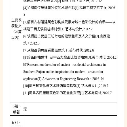
统建筑与巴洛克建筑为
[J].
福建工程学院学报
, 2012.12
[4]
论闽南传统建筑独特的地域色彩
[J].
福建工程学院学报
, 2006.
3
主要发
[5]
解析古村落建筑色彩构成元素对城市色彩设计的启示
——以
表论文
福建三明尤溪县桂峰村例
[J].
艺术与设计
,2012.2
（20篇
[6]
谈福建古民居三坊七巷的建筑色彩及人文价值
[J].
山西建
以内）
筑，
2012.5
[7]
从绘画的角度看徽派建筑
[J].
美与时代
, 2012.6
[8]
绘画的抽象性
--
从中西方绘画比较谈抽象
[J].
美与时代
, 2004.2
[9]Research on the color of ancient residential architecture in
Southern Fujian and its inspiration for modern urban color
application[J].Advances in Engineering Research
，
2016. 04
[10]
闽王祠文化与艺术装饰审美探究
[J].
艺术与设计
,2019.7
[11]
闽北古民居建筑色彩的定量化探究
[J].
艺术与设计
,2020.7
书著、
无
编著
专利、