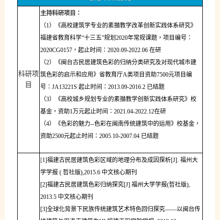
主持科研项目：
（
1
）《高校建筑学专业的素描教学改革创新实践体系研究》
福建省教育科学“十三五”规划
2020
年常规课题，项目编号：
2020CG0157
，起止时间：
2020.09-2022.06
在研
（
2
）《闽台古民居建筑色彩的归纳分类研究及对现代城市建
科研项
筑色彩的启示和应用》省教育厅
A
类项目
资助
7500
元
项目编
目
号：
JA13221S
起止时间：
2013.09-2016.2
已结题
（
3
）《高校城乡规划专业的素描教学创新实践体系研究》校
基金，资助
1
万元
起止时间：
2021.04-2022.12
在研
（
4
）《色彩的魅力
--
色彩在闽南传统建筑中的运用》校基金，
资助
2500
元
起止时间：
2005.10-2007.04
已结题
[
1]
福建古民居建筑色彩区域的地理分布及成因探析
[J].
福州大
学学报
(
哲社版
),2015.6
中文核心期刊
[2]
福建古民居建筑色彩归纳探究
[J].
福州大学学报
(
哲社版
),
2013.5
中文核心期刊
[3]
全球化背景下民族传统建筑艺术特色回归探究——以闽台传