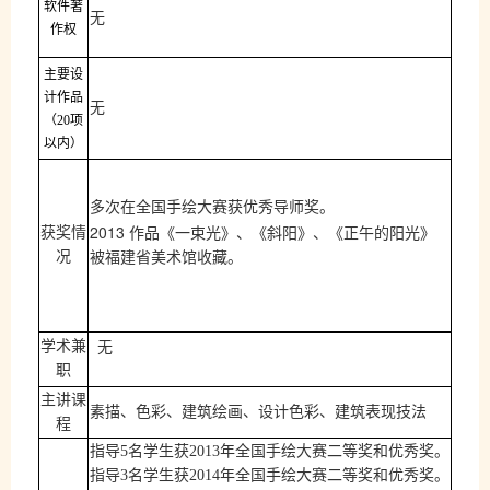
软件著
无
作权
主要设
计作品
无
（20项
以内）
多次在全国手绘大赛获优秀导师奖。
2013
获奖情
作品《一束光》、《斜阳》、《正午的阳光》
况
被福建省美术馆收藏。
学术兼
无
职
主讲课
素描、色彩、建筑绘画、设计色彩、建筑表现技法
程
指导
5
名学生获
2013
年全国手绘大赛二等奖和优秀奖。
指导
3
名学生获
2014
年全国手绘大赛二等奖和优秀奖。