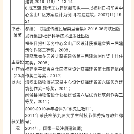
,2019
18
13-14
建筑
（
）：
8.
.
陈圣疆
现代工业建筑新形象——以福州日报印务中
[J].
2007(11):19-
心金山厂区方案设计为例
福建建筑，
21
2016.06
书著、
参编：《福建传统民居类型全集》
海峡出版
/
编著
发行集团
福建科学技术出版社出版
福州日报社印务中心金山厂区设计获福建省第三届建
2008
筑创作奖二等奖，
；
建瓯武夷花园设计获福建省第三届建筑创作奖十佳住
2008
主要设
宅奖，
；
计作品
福建南平武夷名仕园酒店设计获福建省第七届建筑创
20
2012
（
项
作奖三等奖，
；
海峡出版物博览交易中心设计获福建省第六届优秀建
以内）
2011
筑创作奖三等奖，
；
闽侯县博物馆设计获福建省第六届优秀建筑创作奖三
2011
等奖，
；
2009-2010
学年被评为“系先进教师”；
2011
年荣获校第九届大学生科技节优秀指导教师称
获奖情
号；
2014
况
年，国家一级注册建筑师；