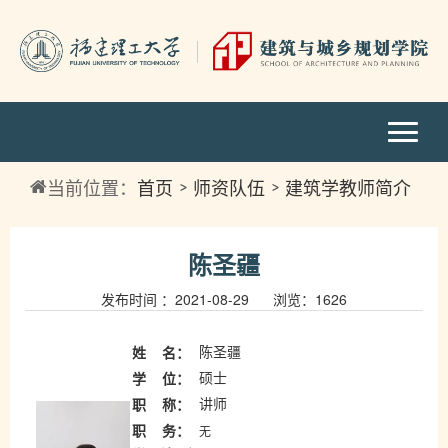
当前位置：
首页
师资队伍
建筑学教师简介
陈圣疆
发布时间 ：2021-08-29 浏览：
1626
陈圣疆
姓
名：
硕士
学
位：
讲师
职
称：
无
职
务：