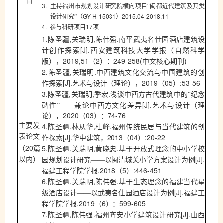
目
3.
主持福州市规划设计研究院横向项目“闽都近代建筑及其类
GY-H-15031
2015.04-2018.11
设计研究”（
）
4.
17
参与科研项目
项
1.
,
,
.
陈圣疆
关瑞明
陈伟强
南平武夷名仕园酒店建筑设
[J].
计创作探索
西安建筑科技大学学报（自然科学
2019,51
2
249-258
(
)
版）
，
（
）：
中文核心期刊
2.
,
.
陈圣疆
关瑞明
中西建筑文化交流与中国建筑的创
[J].
2019
05
:53-56
作探索
艺术与设计（理论），
（
）
3.
,
,
.
陈圣疆
关瑞明
季宏
浅谈中西方古代建筑中的“纪念
[J].
碑性”——兼论中西方文化差异
艺术与设计（理
2020
03
74-76
论），
（
）：
4.
,
,
.
主要发
陈圣疆
林从华
杜峰
福州传统民居与当代建筑的创
[J].
2013
04
:20-22
表论文
作探索
华中建筑，
（
）
20
5.
,
,
.
（
篇
陈圣疆
关瑞明
黄晓忠
基于开放式理念的中小学校
[J].
以内）
园规划设计研究——以闽清城关小学方案设计为例
,2018
5
:446-451
福建工程学院学报
（
）
6.
,
,
.
陈圣疆
关瑞明
陈伟强
基于生态理念的福建当代星
[J].
级酒店设计——
以武夷名仕园酒店设计为例
福建工
,2019
6
599-605
程学院学报
（
）：
7.
,
.
[J].
陈圣疆
陈伟强
福州齐安小学建筑设计研究
山西