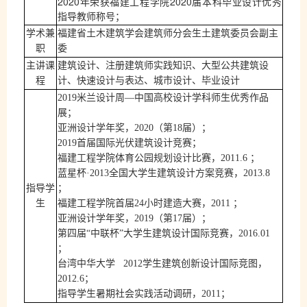
2020
2020
年荣获福建工程学院
届本科毕业设计优秀
指导教师称号；
学术兼
福建省土木建筑学会建筑师分会生土建筑委员会副主
职
委
主讲课
建筑设计、注册建筑师实践知识、大型公共建筑设
程
计、快速设计与表达、城市设计、毕业设计
2019
米兰设计周—中国高校设计学科师生优秀作品
展；
亚洲设计学年奖，
2020
（第
18
届）；
2019
首届国际光伏建筑设计竞赛；
福建工程学院体育公园规划设计比赛，
2011.6
；
蓝星杯·
2013
全国大学生建筑设计方案竞赛，
2013.8
指导学
；
生
福建工程学院首届
24
小时建造大赛，
2011
；
亚洲设计学年奖，
2019
（第
17
届）；
第四届“中联杯”大学生建筑设计国际竞赛，
2016.01
；
台湾中华大学
2012
学生建筑创新设计国际竞图，
2012.6
；
指导学生暑期社会实践活动调研，
2011
；