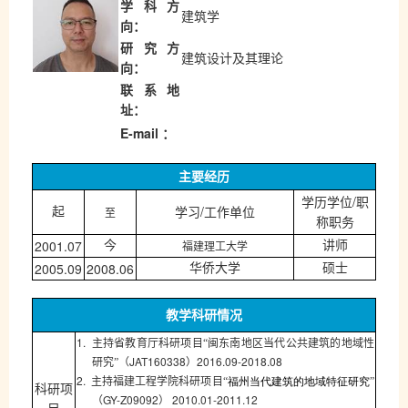
学 科 方
建筑学
向：
研 究 方
建筑设计及其理论
向：
联 系 地
址：
E-mail
：
主要经历
/
学历学位
职
/
至
起
学习
工作单位
称职务
2001.07
福建理工大学
今
讲师
2005.09
2008.06
华侨大学
硕士
教学科研情况
1.
主持省教育厅科研项目“闽东南地区当代公共建筑的地域性
JAT160338
2016.09-2018.08
研究”（
）
2.
主持
福建工程学院
科
研项目
“
福州当代建筑的地域特征研究
”
科研项
GY-Z09092
2010.01-2011.12
（
）