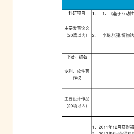
1.
1
科研项目
、《基于互动性
主要发表论文
20
2.
,
.
（
篇以内）
李聪
张建
博物馆
书著、编著
专利、软件著
作权
主要设计作品
20
（
项以内）
1
2011
12
．
年
月获得福
2
2012
6
．
年
月获得福