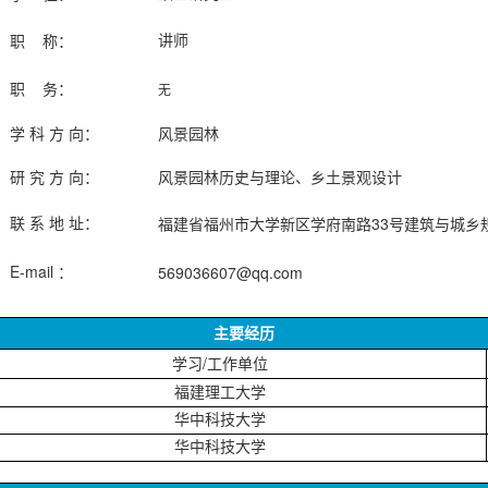
讲师
职
称：
无
职
务：
学 科 方 向：
风景园林
研 究 方 向：
风景园林历史与理论、乡土景观设计
33
联 系 地 址：
福建省福州市大学新区学府南路
号建筑与城乡
E-mail
569036607@qq.com
：
主要经历
/
学习
工作单位
福建理工大学
华中科技大学
华中科技大学