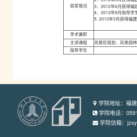
3
2012
6
获奖情况
．
年
月获得福
4
2012
9
．
年
月指导学
5. 2013
3
年
月获得福建
学术兼职
主讲课程
风景区规划、风景园林
指导学生
学院地址：福建
学院电话：0591-
学院信箱：jzxy@f