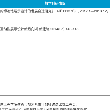
教学科研情况
JB11137S
, 2012.1
2013.12
的博物馆展示设计的发展变迁研究》（
）
—
[J].
,2014(05):146-148.
互动性展示设计新趋向
新建筑
建工程学院建筑与规划系青年教师讲课比赛二等奖。
10
116
建工程学院成立
周年暨办学
周年教师说课比赛优秀奖。