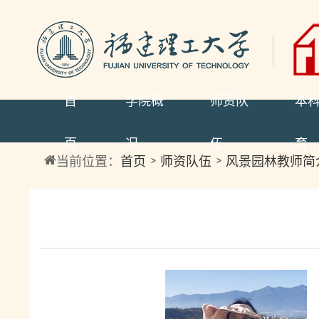
首
学院概
师资队
本
页
况
伍
育
当前位置：
首页
师资队伍
风景园林教师简