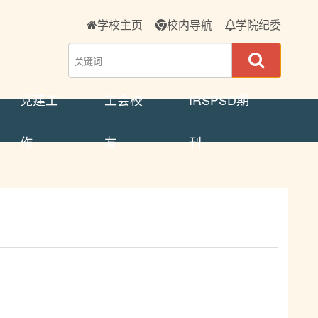
学校主页
校内导航
学院纪委
党建工
工会校
IRSPSD期
作
友
刊