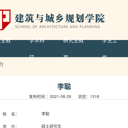
科生教
学术科
研究生教
学生工
研
育
作
介
李聪
发布时间 ：2021-08-29 浏览：
1318
李聪
姓
名：
硕士研究生
学
位：