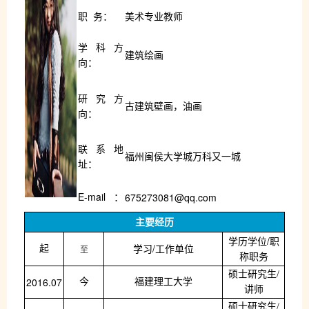
职
务：
美术专业教师
学科方
建筑绘画
向：
研究方
古建筑壁画
，油画
向：
联系地
福州闽侯大学城万科又一城
址：
E-mail
675273081@qq.com
：
主要经历
/
学历学位
职
/
至
起
学习
工作单位
称职务
硕士研究生
/
2016.07
今
福建理工大学
讲师
硕士研究生
/