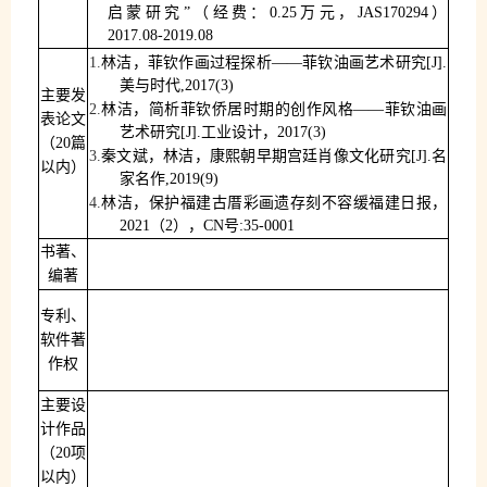
启蒙研究”
（
经费：
0.25
万元，
JAS170294
）
20
17
.0
8
-20
19
.0
8
1.
林洁，菲钦作画过程探析——菲钦油画艺术研究
[J].
美与时代
,201
7
(
3
)
主要发
2.
林洁，简析菲钦侨居时期的创作风格——菲钦油画
表论文
艺术研究
[J].
工业设计，
201
7
(
3
)
（
20
篇
3.
秦文斌，林洁，康熙朝早期宫廷肖像文化研究
[
J
].
名
以内）
家名作
,
2019
(
9
)
4.
林洁，保护福建古厝彩画遗存刻不容缓
福建日报，
2021
（
2
），
CN
号
:35-0001
书著、
编著
专利、
软件著
作权
主要设
计作品
（
20
项
以内）