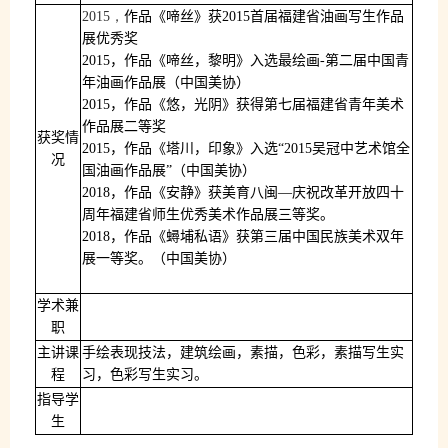
2015，
作品《啼丝》获
2015
首届福建省油画写生作品
展优秀奖
2015
，作品《啼丝，黎明》入选最绘画
-
第二届中国青
年油画作品展（中国美协）
2015
，作品《悠，光阴》获得第七届福建省青年美术
作品展二等奖
获奖情
2015
，作品《塔川，印象》入选“
2015
吴冠中艺术馆全
况
国油画作品展”（中国美协）
2018
，作品《安静》获美育八闽—庆祝改革开放四十
周年福建省师生优秀美术作品展三等奖。
2018
，作品《蟳埔私语》获第三届中国民族美术双年
展一等奖。（中国美协）
学术兼
职
主讲课
手绘表现技法，建筑绘画，素描
，色彩，素描写生实
程
习，色彩写生实习。
指导学
生