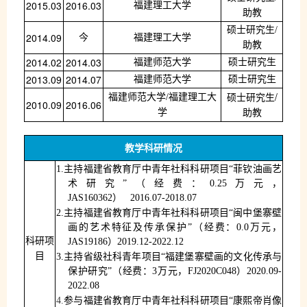
2015.03
2016.03
福建理工大学
助教
硕士研究生
/
2014.09
今
福建理工大学
助教
2014.02
2014.03
福建师范大学
硕士研究生
2013.09
2014.07
福建师范大学
硕士研究生
/
福建师范大学
/
福建理工大
硕士研究生
2010.09
2016.06
学
助教
教学科研情况
1.
主持福建省教育厅中青年社科科研项目“菲钦油画艺
术研究”
（
经费：
0.25
万元，
JAS160362
）
20
16
.
07
-20
18
.
07
2.
主持福建省教育厅中青年社科科研项目
“
闽中堡寨壁
画的艺术特征及传承保护
”
（经费：
0.0
万元，
科研项
JAS19186
）
2019.12-2022.12
目
3.
主持省级社科青年
项目
“
福建堡寨壁画的文化传承与
保护研究
”
（
经费：
3
万元，
FJ2020C048
）
20
20
.0
9
-
20
22
.0
8
4.
参与
福建省教育厅中青年社科科研项目“康熙帝肖像