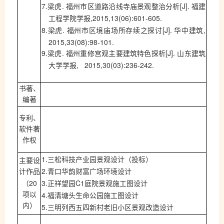
7.
.
[J].
梁虎
福州市区道路沿线寺庙景观整治分析
福建
,2015,13(06):601-605.
工程学院学报
8.
.
[J].
,
梁虎
福州市区境庙场所存续之探讨
华中建筑
2015,33(08):98-101.
9.
.
[J].
梁虎
福州重修宫观主要建筑特色探析
山东建筑
, 2015,30(03):236-242.
大学学报
书著、
编著
专利、
软件著
作权
1.
三松科技产业园景观设计（投标）
主要设
2.
计作品
青口华韵财富广场环境设计
20
3.
C1
（
正祥望园
庭院景观施工图设计
4.
项以
福清塘头生命公园施工图设计
内）
5.
三明列西五四新村老旧小区景观改造设计