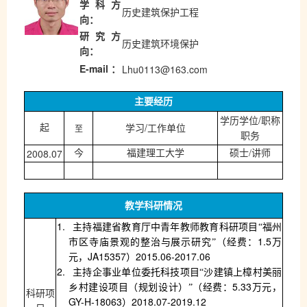
学科方
历史建筑保护工程
向：
研究方
历史建筑环境保护
向：
E-mail
Lhu0113@163.com
：
主要经历
/
学历学位
职称
/
至
起
学习
工作单位
职务
2008.07
今
福建理工大学
硕士
/
讲师
教学科研情况
1.
主持福建省教育厅中青年教师教育科研项目“福州
1.5
市区寺庙景观的整治与展示研究”（经费：
万
JA15357
2015.06-2017.06
元，
）
2.
主持
企事业单位委托科技项目
“
沙建镇上樟村美丽
5.33
乡村建设项目（规划设计）
”（经费：
万元，
科研项
GY-H-18063
2018.07-2019.12
）