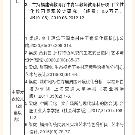
目
3.
主持福建省教育厅中青年教师教育科研项目“个性
0.6
化校园景观设计研究”（经费：
万元，
JB10108
2010.06-2012.12
）
1.
.
[J].
梁虎
乡土理念下闽南村庄干道绿化探析
公
,2020,65(07):309-314.
路
2.
,
.
[J].
梁虎
黄莉芸
乡村特色风貌的生态式营造
艺术与
(
),2020,2(06):65-67.
设计
理论
3.
,
.
[J].
梁虎
张国坤
生态视角下乡村环境整治措施分析
,2018(03):61-64.
艺术与设计
4.
.
梁虎
城市地标性寺庙周围环境优化分析—以福州白
[J].
塔为例
上海交通大学学报（农业科学
主要发
,2017,35(02):1-6.
版）
表论文
5.
.
[J].
梁虎
空间活化—文庙场所与现代城市的融合
合
20
（
,2017,31(01):108-
肥工业大学学报（社会科学版）
篇以
113.
内）
6.
.
[J].
梁虎
福州传统民居风火墙艺术特色分析
艺术与
, 2016(05):75-77.
设计