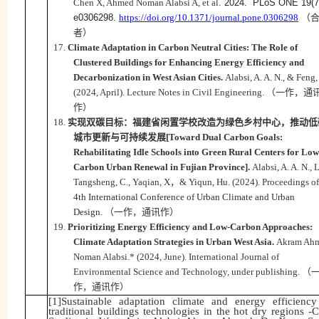
Chen X, Ahmed Noman Alabsi A, et al
. 2024.
PLoS ONE 19(7
e0306298.
https://doi.org/10.1371/journal.pone.0306298
（
者）
17.
Climate Adaptation in Carbon Neutral Cities: The Role of
Clustered Buildings for Enhancing Energy Efficiency and
Decarbonization in West Asian Cities.
Alabsi, A. A. N., & Feng,
(202
4
, April).
Lecture Notes in Civil Engineering.
（一作，
通
作
）
18.
实现双碳目标：福建省闲置学校改造为绿色乡村中心，推动低
城市更新与可持续发展
[
Toward Dual Carbon Goals:
Rehabilitating Idle Schools into Green Rural Centers for Low
Carbon Urban Renewal in Fujian Province
].
Alabsi, A. A. N., L
Tangsheng, C., Yaqian, X
，
&
Yiqun, Hu
. (202
4
).
Proceedings o
4th International Conference of Urban Climate and Urban
Design
.
（一作，
通讯作
）
19.
Prioritizing Energy Efficiency and Low-Carbon Approaches:
Climate Adaptation
Strategies in Urban West Asia.
Akram Ah
Noman Alabsi.* (2024, June).
International Journal of
Environmental Science and Technology, under publishing.
（
作，
通讯作
）
[1]
Sustainable adaptation climate and energy efficiency
traditional buildings technologies in the hot dry regions -