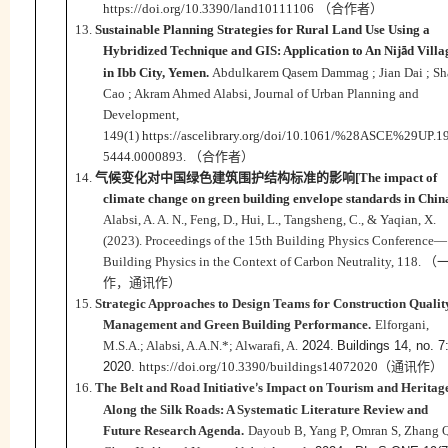
https://doi.org/10.3390/land10111106
（合作者）
13.
Sustainable Planning Strategies for Rural Land Use Using a
Hybridized Technique and GIS: Application to An Nij
d Villa
ā
in Ibb City, Yemen.
Abdulkarem Qasem Dammag ; Jian Dai ; Sh
Cao ; Akram Ahmed Alabsi,
Journal of Urban Planning and
Development,
149(1)
https://ascelibrary.org/doi/10.1061/%28ASCE%29UP.1
5444.0000893
.
（合作者）
14.
气候变化对中国绿色建筑围护结构标准的影响
[The impact of
climate change on green building envelope standards in China
Alabsi, A. A. N., Feng, D., Hui, L., Tangsheng, C., & Yaqian, X.
(2023).
Proceedings of the 15th Building Physics Conference
—
Building Physics in the Context
of Carbon Neutrality, 118.
（
作，
通讯作
）
15.
Strategic Approaches to Design Teams for Construction Qualit
Management and Green Building Performance.
Elforgani,
M.S.A.; Alabsi, A.A.N.*; Alwarafi, A.
2024.
Buildings 14, no. 7
2020.
https://doi.org/10.3390/buildings14072020
（通讯作）
16.
The Belt and Road Initiative
s Impact on Tourism and Heritag
’
Along the Silk Roads: A Systematic Literature Review and
Future Research Agenda.
Dayoub B, Yang P, Omran S, Zhang 