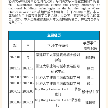
协调大学和研究中心之间的交流。与同济大学宋德萱教授合作的著
作
“Sustainable adaptation climate and energy efficiency of
traditional buildings technologies in the hot dry regions -Case
Studies in West Asia”
被翻译成八种语言，并于
2020
年出版。本人
成功加入了上海市建筑学会的会员，以及其生态建设委员会的成
员。此外，本人是福建省国际人才交流协会的会员，并成为理事的
成员之一。
主要经历
学历学位
/
至
起
学习
/
工作单位
职称职务
福建理工大学建筑与城乡规划
今
副教授
202
2
.0
1
学院
浙江大学建筑与城市发展国际
研究
2019.12
2021.12
研究中心
同济大学建筑与城市规划学院
博士
201
3
.09
20
19
.
12
同济大学建筑与城市规划学院
硕士
20
10
.09
201
3
.06
Jing Rong Universal Co Ltd
，萨那
设计部主任
2007.12
2009.03
也门
Jing Rong Universal Co Ltd
萨那也
建筑师
2005.09
2007.11
门