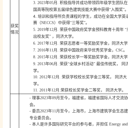
年
月
3.
2023
05
.
积极指导并成功带领四年级学生团队在
国高等院校第五届绿色建筑技能大赛中获得
“入围奖”
4.
培训和指导所负责课程的学生，成功在全国大学英
赛（
NECCS
）中获得
“三等奖”。
获奖
年
月
荣获中国政府奖学金预科教育十周年
5.
2019
12
.
“
情况
，同济大学。
出校友奖
”
年
月
荣获志愿者一等奖励奖学金，同济大学
6.
2017
12
.
年
月
荣获中国政府来华优秀奖学金，
。
7.
2016
11
.
CSC
年
月
荣获校长学一等奖励奖学金，同济大学
8.
2015
12
.
年
月
最佳传统奖，
同
9.
2013
06
.
荣获
“全球乡村活动”
学。
年
月
荣获学校校长奖学金三等奖，
同济大
10.
2012
12
.
学。
年
月
荣获校长奖学金二等奖，
同济大学。
11.
2011
12
.
理事
年
月至今
，
福建省，福建省国际人才交流协
-
2023
09
会。
委员
年
月至今，上海市，上海市建筑学会生态建
-
2023
11
专业委员会。
本人是许多国际研究平台的参与者，并担任
-
Energy and