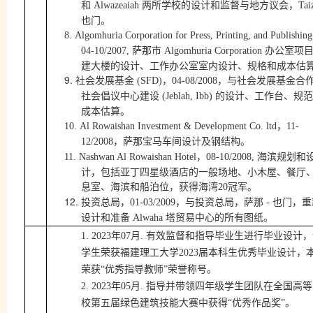
和
两所学校的设计和监督与地方议会，
Alwazeaiah
Tai
也门。
8.
Algomhuria Corporation for Press, Printing, and Publishing
萨那市
办公室项
04-10/2007,
Algomhuria Corporation
建大楼的设计、工作办公室室内设计、规格和成本估
9.
社会发展基金
，
，与社会发展基金合
(SFD)
04-08/2008
社会倡议中心建设
的设计、工作台、规范
(Jeblah, Ibb)
成本估算。
，
10.
Al Rowaishan Investment & Development Co. ltd
11-
，萨那宝马车间设计及钢结构。
12/2008
，
海滨规划和
11.
Nashwan Al Rowaishan Hotel
08-10/2008,
计，包括亚丁四星级酒店的一般场地、小木屋、餐厅
息室、海滨和船泊位，获得海湾
冠军。
20
12.
投资总局，
，与投资总局，萨那
也门，重
01-03/2009
-
设计和准备
塔贸易中心的所有图纸。
Alwaha
年
月
有效监督和指导毕业生进行毕业设计，
1.
2023
07
.
学生荣获福建理工大学
2023
届本科生优秀毕业设计，
荣获
“优秀指导教师”荣誉称号。
年
月
2.
2023
05
.
指导并带领四年级学生团队在全国高等
校第五届绿色建筑技能大赛中获得
“优秀作品奖”。