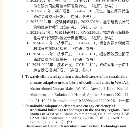
年，横向项目，
厦门中构新材料科技
6.
2022-2024
GY-H-22144,
份有限公司应用技术研发及转化，（在研，参与）；
年，横向项目，
乐亿、榕发第四代住
7.
2023-2025
GY-H-23318,
双碳关键技术研发，（在研，参与）；
年，校级科研项目，
，基于建筑设计
8.
2022-2024
2022JG020
筑物理课程教学改革研究，（在研，参与）
年，校级科研项目，
，福建省沿海城
9.
2023-2024
GY-S23063
化与节能低碳科技融合调查研究，（在研，参与）
10.
2024-202
5
年，技术开发，
GY-H-24001
，闽台乡建乡创美
村建设实施路径探索，（在研，参与）
年，技术开发，
，福安莲池历史街
11.
2024-2027
GY-H-23101
新改造绿色低碳提升，（在研，参与）
年，技术开发，
，双碳政策下乐亿
12.
2024-2027
GY-H-24120
综合碳汇模块研发，（在研，参与）
1.
Towards climate adaptation cities, Indicators of the sustainable
climate-adaptive urban fabric of traditional cities in West Asi
Akram Ahmed Noman Alabsi, Wu Yue,
Auwalu F. Koko, Khaled
Alshareem, and Roknizadeh Hamed;
Applied Sciences 2021,
11
no. 21: 10428.
https://doi.org/10.3390/app112110428
.
（一作
2.
Sustainable adaptation climate and energy efficiency of
traditional buildings technologies in the hot dry regions -Cas
Studies in West Asia.
Alabsi Akram Ahmed, De Xuan Song.
LAP
LAMBERT Academic Publishing, BOOK,
ISBN: 978-620-2-
52596-1, 2020.04.
（一作）
3.
Discussion on Urban Residential Construction Technology and