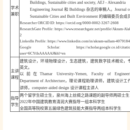
Buildings, Sustainable cities and society, AEJ - Alexandria
学术
和
杂志的审稿人。
Engineering Journal
Buildings
Journal o
兼职
的编辑委员会成
Sustainable Cities and Built Environment
Researcher ORCID ID:
https://orcid.org/0000-0002-3267-2608
ResearchGate Profile:
https://www.researchgate.net/profile/Akram-Ala
2
LinkedIn Profile:
https://www.linkedin.com/in/akram-sallam-4079184
Google Scholar:
https://scholar.google.co.id/citati
user=6CYtIsAAAAAJ&hl=en
建筑设计
，环境物理设计，生态建筑，建筑数字技术概论，
英文
。
主讲
以前在
Thamar University-Yemen, Faculty of Engineeri
课程
，理论课程助理讲师，建筑设计工
Department of Architecture
讲师，
设计课程主讲人
computer-aided design
两个留学生硕士生，泉州海上丝绸之路课题的副导师两硕士生
指导
年中国建筑教育清润大赛指导一组
本科学生
2
022
学生
全国高等院校第五届绿色建筑技能大赛指导两组
本科学生