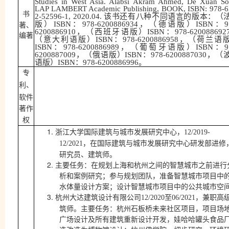
Studies in West Asia. Alabsi Akram Ahmed, De Xuan So
LAP LAMBERT Academic Publishing, BOOK, ISBN: 978-6
书
该书还有八种不同语言的版本：（
2-52596-1, 2020.04.
版）
：
，（德语版）
：
著、
ISBN
978-6200886934
ISBN
9
，（西班牙语版）
：
6200886910
ISBN
978-620088692
编著
（意大利语版）
：
，（荷兰语
ISBN
978-6200886958
：
，（葡萄牙语版）
：
ISBN
978-6200886989
ISBN
9
，（俄语版）
：
，（
6200887009
ISBN
978-6200887030
语版）
：
。
ISBN
978-6200886996
专
、
利
软件
著作
权
1.
浙江大学国际建筑与城市发展研究中心，
12/2019-
，在国际建筑与城市发展研究中心研发部进修
12/2021
研究员、建筑师。
2.
主要任务：在规划上海和杭州之间的智慧城市之前进行
析和案例研究；参与规划团队，准备智慧城市项目中
水体量设计方案；设计智慧城市项目中的公共城市空
3.
杭州大达建筑设计有限公司
至
，兼职高
12/2020
06/2021
筑师。主要任务：杭州石板桥未来社区项目，项目场
广场设计及所有建筑重新设计开发，娃哈哈罐头食品