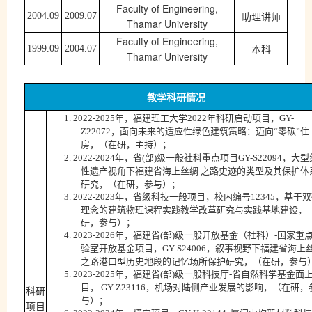
Faculty of Engineering,
助理讲师
2004.09
2009.07
Thamar University
Faculty of Engineering,
本科
1999.0
9
2004
.0
7
T
hamar
University
教学科研情况
年，福建理工大学
年科研启动项目，
1.
2022-2025
2022
GY-
Z22072
，面向未来的适应性绿色建筑策略：迈向
“零碳”住
房，（在研，主持）；
年，省
部
级一般社科重点项目
，大型
2.
2022-2024
(
)
GY-S22094
性遗产视角下福建省海上丝绸
之路史迹的类型及其保护体
研究，（在研，参与）；
年，省级科技一般项目，校内编号
，基于双
3.
2022-2023
12345
理念的建筑物理课程实践教学改革研究与实践基地建设，
研，参与）；
年，福建省
部
级一般开放基金（社科）
国家重
4.
2023-2026
(
)
-
验室开放基金项目，
，叙事视野下福建省海上
GY-S24006
之路港口型历史地段的记忆场所保护研究，（在研，参与
年，福建省
部
级一般科技厅
省自然科学基金面
5.
2023-2025
(
)
-
目，
，机场对陆侧产业发展的影响，（在研，
GY-Z23116
科研
与）；
项目