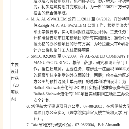
造改造为博物馆设计；杭州佛学院，初步研究，环境
究，初步建筑构思并完成设计，为一所
平方米
113621
宿舍的综合佛学院。
公司
至
，在沙特
4.
M. A. AL-SWAILEM
11/2011
04/2012
伯
公司工作，根据同济大
Rabigh-M. A. AL-SWAILEM
硕士学位要求，实习期间担任建筑设计师。主要任务
计和准备吉达市住宅楼项目的所有实施图纸；准备公
拉比格的办公楼项目的所有方案；为哈拉曼火车
号段
6
计办公楼和临时工人住宿楼项目，
至
，在
5.
SMCC 02/2009
07/2009
AL-SAEED COMPANY 
，总部
萨
那，研究和设计部门工
MANUFACTURING
-
主要
作，担任建筑师。主要任务：塔伊兹一栋面积
平
1000
设计
的超豪华住宅别墅的外立面设计，两层；哈齐兹地区
2
作品
方公里的预拌混凝土单元项目的总体和详细设计；为
（
20
液化气
项目实施计划准备设备布置
Balhaf-Shabwah
LNG
项以
液化气
项目实施期间工地员工办公
Balhaf-Shabwah
LNG
内）
安全计划。
6.
塔伊兹大学建设项目办公室，
，在塔伊兹大
07-08/2003
设项目办公室实习（理学院实验室大楼主管和大学正
计）。
省地方行政办公室，
，
7.
Taiz
07-08/2004
Bab Almandb