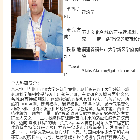
学科方
建筑学
向：
研究方
历史文化名城的可持续规划
向：
究、“一带一路”倡议的城市和
联系地
福建省福州市大学新区学府南
址
：
院
E-mai
AlabsiAkram@fjut.edu.cn/ sal
l
：
：
个人
科研
简介
本人博士毕业于同济大学建筑学专业，现任福建理工大学建筑与城
历史文化
乡规划学院副教授与硕士研究生导师，主要研究领域为
名城的可持续规划，
区域建筑的理论和设计方法、气候适应、地
热和
UHI
监测、建筑模拟、能源模拟、环境控制、城市气候变化
和碳中和、可持续发展和环境研究、绿色建筑、建筑节能、西亚传
统建筑等。现为
“
一带一路”倡议
联合实验室福州研究基地的主要
研究人员之一，主持校级科研课题
“
面向未来的适应性绿色建筑策
略：迈向
‘
零碳
’
住房
”
的项目负责人。本人曾在扎马尔大学工程学院
建筑系主持部分研究项目并参与完成两部系统著作，发表著作
1
部，
SCI
、
EI
论文及中文核心期刊
1
5
篇。与国内外许多大学和机构
都有良好的联系。同时，还计划建立多个跨境研究合作伙伴关系，