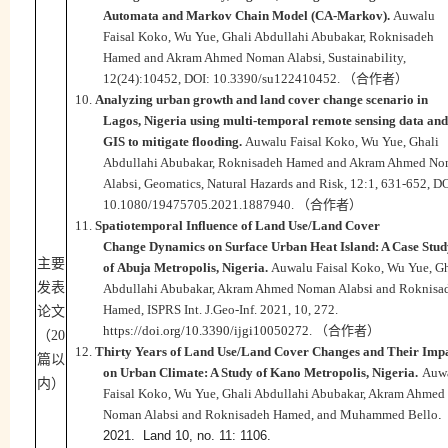
Automata and Markov Chain Model (CA-Markov).
Auwalu
Faisal Koko, Wu Yue, Ghali Abdullahi Abubakar, Roknisadeh
Hamed and Akram Ahmed Noman Alabsi,
Sustainability,
12(24):10452, DOI: 10.3390/su122410452.
（合作者）
10.
Analyzing urban growth and land cover change
scenario in
Lagos, Nigeria using multi-temporal
remote sensing data and
GIS to mitigate flooding.
Auwalu Faisal Koko, Wu Yue, Ghali
Abdullahi Abubakar, Roknisadeh Hamed and Akram Ahmed N
Alabsi,
Geomatics,
Natural Hazards and Risk, 12:1, 631-652, DO
10.1080/19475705.2021.1887940
.
（合作者）
11.
Spatiotemporal Influence of Land Use/Land Cover
Change
Dynamics on Surface Urban Heat Island: A Case Stu
主要
of
Abuja Metropolis, Nigeria.
Auwalu Faisal Koko, Wu Yue, Gh
发表
Abdullahi Abubakar, Akram Ahmed Noman Alabsi and Roknisa
Hamed,
ISPRS Int. J.Geo-Inf. 2021, 10, 272.
论文
https://doi.org/10.3390/ijgi10050272
.
（合作者）
（
20
12.
Thirty Years of Land Use/Land Cover Changes and Their Imp
篇以
on Urban Climate: A Study of Kano Metropolis, Nigeria.
Auw
内）
Faisal Koko, Wu Yue, Ghali Abdullahi Abubakar, Akram Ahmed
Noman Alabsi and Roknisadeh Hamed, and Muhammed Bello
.
2021.
Land
10, no. 11: 1106.