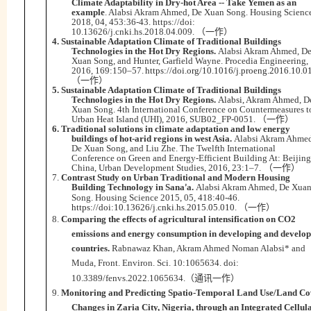
Climate Adaptability in Dry-hot Area -- Take Yemen as an
example
. Alabsi Akram Ahmed, De Xuan Song.
Housing Scienc
2018, 04, 453:36-43. https://doi:
10.13626/j.cnki.hs.2018.04.009.
（一作）
4.
Sustainable Adaptation Climate of Traditional Buildings
Technologies in the Hot Dry Regions.
Alabsi Akram Ahmed, D
Xuan Song, and Hunter, Garfield Wayne.
Procedia Engineering
,
2016, 169:150–57.
https://doi.org/10.1016/j.proeng.2016.10.0
（一作）
5.
Sustainable Adaptation Climate of Traditional Buildings
Technologies in the Hot Dry Regions.
Alabsi,
Akram Ahmed
, D
Xuan Song.
4th International Conference on Countermeasures t
Urban Heat Island (UHI),
2016, SUB02_FP-0051.
（一作）
6.
Traditional solutions in climate adaptation and low energy
buildings of hot-arid regions in west Asia.
Alabsi Akram Ahmed
De Xuan Song, and Liu Zhe.
The Twelfth International
Conference on Green and Energy-Efficient Building At: Beijing
China
, Urban Development Studies, 2016, 23:1–7.
（一作）
7.
Contrast Study on Urban Traditional and Modern Housing
Building Technology in Sana
a.
Alabsi Akram Ahmed, De Xua
’
Song.
Housing Science
2015, 05, 418:40-46.
https://doi:10.13626/j.cnki.hs.2015.05.010
.
（一作）
8.
Comparing the effects of agricultural intensification on CO2
emissions and energy consumption in developing and develo
countries.
Rabnawaz Khan, Akram Ahmed Noman Alabsi* and
Muda,
Front. Environ. Sci.
10:1065634. doi:
10.3389/fenvs.2022.1065634
.
（通讯一作）
9.
Monitoring and Predicting Spatio-Temporal Land Use/Land Co
Changes in Zaria City, Nigeria, through an Integrated Cellul