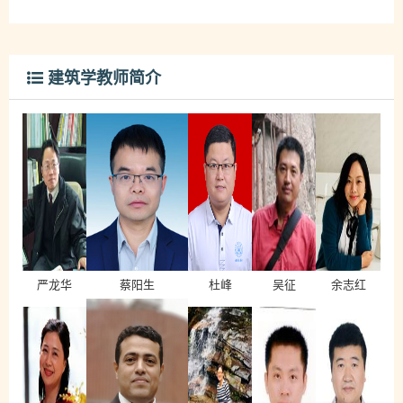
建筑学教师简介
严龙华
蔡阳生
杜峰
吴征
​余志红