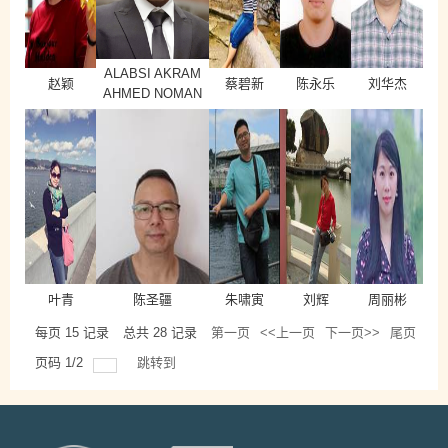
ALABSI AKRAM
赵颖
蔡碧新
陈永乐
刘华杰
AHMED NOMAN
叶青
陈圣疆
朱啸寅
刘辉
周丽彬
每页
15
记录
总共
28
记录
第一页
<<上一页
下一页>>
尾页
页码
1
/
2
跳转到