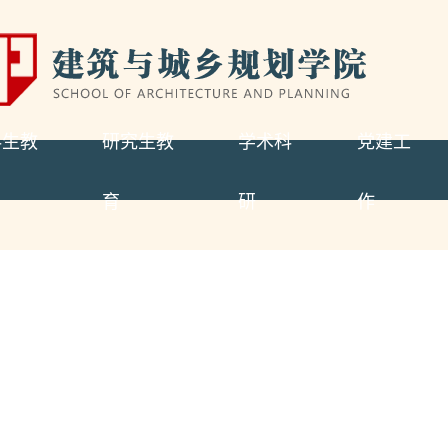
科生教
研究生教
学术科
党建工
育
研
作