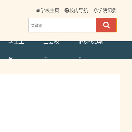
学校主页
校内导航
学院纪委
学生工
工会校
IRSPSD期
作
友
刊