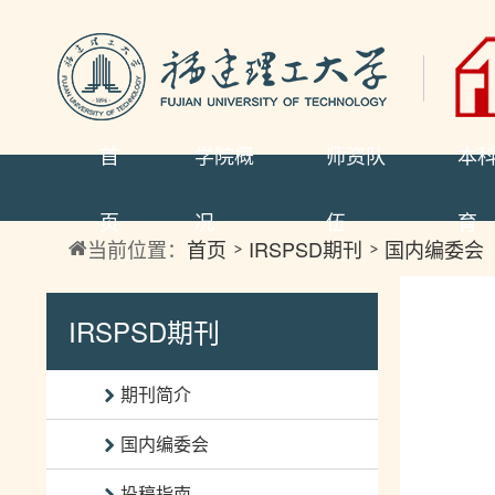
首
学院概
师资队
本
页
况
伍
育
当前位置：
首页
IRSPSD期刊
国内编委会
IRSPSD期刊
期刊简介
国内编委会
投稿指南