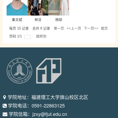
秦文斌
林洁
杨琼
每页
15
记录
总共
8
记录
第一页
<<上一页
下一页>>
尾页
页码
1
/
1
跳转到
学院地址：福建理工大学旗山校区北区
学院电话：0591-22863125
学院信箱：jzxy@fjut.edu.cn