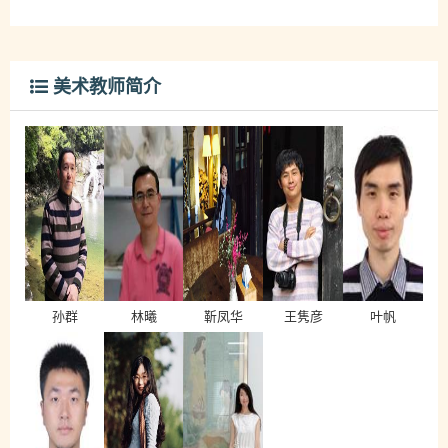
美术教师简介
孙群
林曦
靳凤华
王隽彦
叶帆