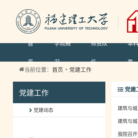
首
学院概
师资队
本
页
况
伍
育
当前位置：
首页
党建工作
党建
党建工作
建筑与城
党建动态
建筑与城
我院召开