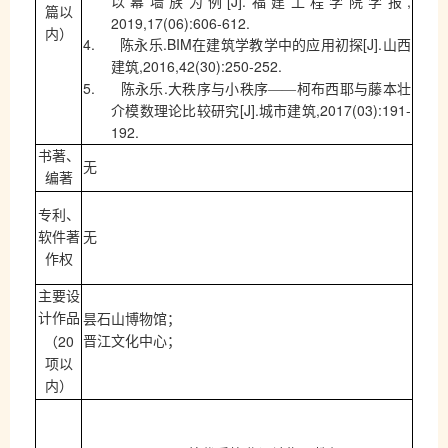
[J].
,
以幕墙族为例
福建工程学院学报
篇以
2019,17(06):606-612.
内）
4.
.BIM
[J].
陈永乐
在建筑学教学中的应用初探
山西
,2016,42(30):250-252.
建筑
5.
.
陈永乐
大秩序与小秩序——柯布西耶与藤本壮
[J].
,2017(03):191-
介模数理论比较研究
城市建筑
192.
书著、
无
编著
专利、
软件著
无
作权
主要设
计作品
昙石山博物馆；
20
晋江文化中心；
（
项以
内）