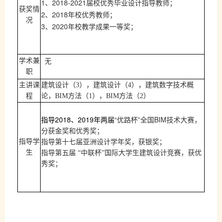
1
2018-2021
、
届校优秀毕业设计指导教师；
获奖情
2
2018
、
年校优秀教师；
况
3
2020
、
年校教学成果一等奖；
学术兼
无
职
主讲课
建筑设计（
3
）
，
建筑设计（
4
）
，
建筑数字技术概
程
论，
BIM
方法（
1
），
BIM
方法（
2
）
2018
2019
“
”
BIM
指导
、
年两届
优路杯
全国
技术大赛，
分获金奖和优秀奖
；
指导学
指导第十七届亚洲设计学年奖，获银奖；
生
指导第五届
“
中联杯”国际大学生建筑设计竞赛，获优
秀奖；