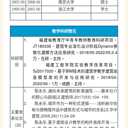
2005.09
2008.06
南京大学
硕士
1999.09
2005.06
浙江大学
学士
教学科研情况
1.
福建省教育厅中青年教师教育科研项目，
JT180336
Dynamo
，建筑专业深化设计阶段
参
2018/05-2022/05,0.4
数化建模方法应用研究，
科研项
万，在研，主持。
2.
目
福建工程学院实验教学改革项目，
SJ2017020
BIM
，基于
技术的建筑学教学建筑信
2018/04-
息模型库的开发与应用研究，
2020/06
1
，
万，结题，主持。
1.
.
陈永乐
通向未来建筑的新普遍性——藤本壮介
[J].
,2017(03):104- 109.
的野心与困境
建筑师
2.
.
陈永乐
城市作为一种形式逻辑——浅析赫尔佐
[J].
格与德梅隆作品中建筑形式与城市的关系
华中
主要发
,2008,26(11):24-28.
建筑
表论文
3.
.
陈永乐
基于建筑设计教学的构件族库开发——
20
（