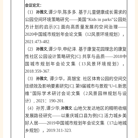
会议论文：
孙雅文
（
1
）
,
谭少华
,
陈多多
.
基于儿童健康成长需求的
公园空间环境策略研究——美国“
Kids in parks
”公园处
方计划的启示
[C].
面向高质量发展的空间治理——
2020
中国城市规划年会论文集（
12
风景环境规划），
2021:473-482
.
孙雅文
（
2
）
,
谭少华
,
申纪泽
.
基于康复花园理念的康复
性社区公园设计策略研究
[C].
共享与品质——
2018
中
国城市规划年会论文集（
13
风景环境规划），
2018:359-367.
（
）
孙雅文
3
,
谭少华，高银宝
.
社区体育公园的空间交
往绩效及影响要素研究
[C].
第
9
届城市与景观“
U+L
新思
维”国际学术研讨会论文集（
2
风景园林规划与设
计）
,
2021
：
1
90-201.
孙雅文
（
4
）孙芳
,
谭少华
,
.
山地欠发达地区的精明收缩
发展路径研究——以重庆城口县为例
[C].
活力城乡美
好人居——
2019
中国城市规划年会论文集（
17
山地城
乡规划），
2
019:311-323
.