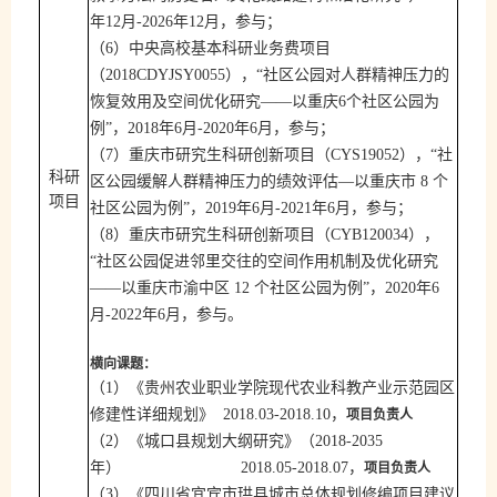
；
年
12
月
-2026
年
12
月，参与
（
6
）中央高校基本科研业务费项目
（
2018CDYJSY0055
），“社区公园对人群精神压力的
恢复效用及空间优化研究——以重庆
6
个社区公园为
；
例”，
2018
年
6
月
-2020
年
6
月，参与
（
7
）重庆市研究生科研创新项目（
CY
S
1
9052
），
“社
科研
区公园缓解人群精神压力的绩效评估—以重庆市
8
个
项目
；
社区公园为例”，
201
9
年
6
月
-202
1
年
6
月，参与
（
8
）重庆市研究生科研创新项目（
CY
B
1
20034
），
“社区公园促进邻里交往的空间作用机制及优化研究
——以重庆市渝中区
12
个社区公园为例”，
20
20
年
6
。
月
-202
2
年
6
月，参与
横向课题：
（
1
）
《贵州农业职业学院现代农业科教产业示范园区
，
项目负责人
修建性详细规划》
201
8
.
03
-201
8
.
10
（
2
）《城口县规划大纲研究》（
2
018-2035
，
项目负责人
年）
201
8
.
05
-20
18
.0
7
（
3
）《四川省宜宾市珙县城市总体规划修编项目建议