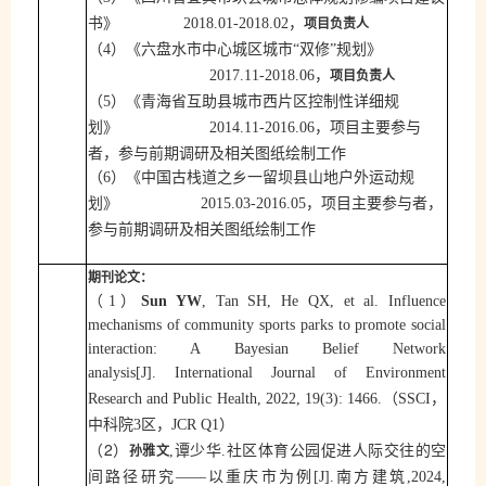
，
项目负责人
书》
201
8
.
01
-201
8
.
02
（
4
）《六盘水市中心城区城市
“双修”规划》
，
项目负责人
201
7
.
11
-201
8
.
06
（
5
）《青海省互助县城市西片区控制性详细规
，
项目主要参与
划》
201
4
.
11
-201
6
.
06
者，参与前期调研及相关图纸绘制工作
（
6
）《中国古栈道之乡一留坝县山地户外运动规
，
项目主要参与者，
划》
201
5
.
03
-201
6
.
05
参与前期调研及相关图纸绘制工作
期刊论文：
（
1）
Sun YW
, Tan SH, He QX, et al. Influence
mechanisms of community sports parks to promote social
interaction: A Bayesian Belief Network
analysis
[J].
International Journal of Environment
Research and Public Health, 2022, 19(3): 1466.
（
S
SCI
，
）
中科院
3
区，
JCR Q1
（
2
）
孙雅文
,
谭少华
.
社区体育公园促进人际交往的空
间路径研究——以重庆市为例
[J].
南方建筑
,2024,