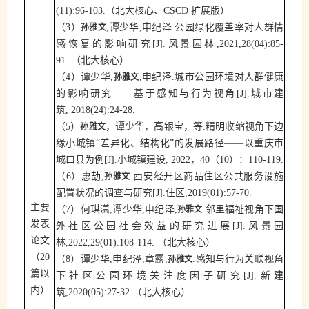
（北大核心、
）
(11):96-103.
CSCD
扩展版
（
）
孙雅文
3
,
谭少华
,
申纪泽
.
公园绿化覆盖率对人群情
感恢复的影响研究
[J].
风景园林
,2021,28(04):85-
91.
（北大核心）
（
孙雅文
4
）谭少华
,
,
申纪泽
.
城市公园环境对人群健康
的影响研究——基于感知与行为视角
[J].
城市建
筑
,
2018(24):24-28.
（
）
孙雅文
5
，谭少华，高银宝，等
.
精明收缩视角下边
缘小城镇“差异化、结构化”的发展路径——以重庆市
城口县为例
[J].
小城镇建设
,
2
022
，
4
0
（
1
0
）：
1
10-119.
（
孙雅文
6
）惠劼
,
.
西安经开区商品住区公共服务设施
配置状况的调查与研究
[J].
住区
,2019(01):57-70.
（
主要
孙雅文
7
）何琪潇
,
谭少华
,
申纪泽
,
.
邻里福祉视角下国
发表
外社区公园社会效益的研究进展
[J].
风景园
论文
林
,2022,29(01):108-114.
（北大核心）
（
（
20
孙雅文
8
）谭少华
,
申纪泽
,
章露
,
.
感知与行为关联视角
篇以
下社区公园环境关注度因子研究
[J].
新建
（北大核心）
内）
筑
,2020(05):27-32.