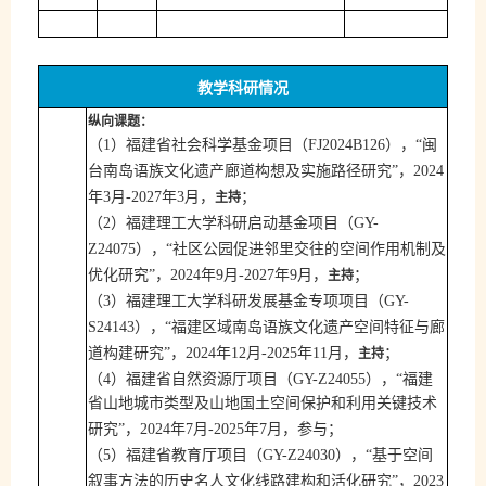
教学科研情况
纵向课题：
（
1
）福建省社会科学基金项目（
FJ2024B126
），“闽
台南岛语族文化遗产廊道构想及实施路径研究”，
2024
；
主持
年
3
月
-2027
年
3
月，
（
（
2
）
福建理工大学科研启动基金项目
GY-
Z24075
），
“
社区公园促进邻里交往的空间作用机制及
；
主持
优化研究
”，
2024
年
9
月
-2027
年
9
月，
（
（
3
）
福建理工大学科研发展基金专项项目
GY-
S24143
），
“
福建区域南岛语族文化遗产空间特征与廊
；
主持
道构建研究
”，
2024
年
12
月
-2025
年
11
月，
自然资源
项目（
（
4
）
福建省
厅
GY-Z24055
），
“
福建
省山地城市类型及山地国土空间保护和利用关键技术
；
研究
”，
2024
年
7
月
-2025
年
7
月，参与
项目（
（
5
）
福建省教育厅
GY-Z24030
），
“
基于空间
叙事方法的历史名人文化线路建构和活化研究
”，
2023