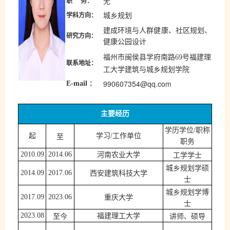
无
职
务：
城乡规划
学科方向：
建成环境与人群健康、社区规划、
研究方向：
健康公园设计
福州市闽侯县学府南路
号福建理
69
联系地址
：
工大学建筑与城乡规划学院
：
990607354@qq.com
E-mail
主要经历
学历学位
/
职称
至
起
学习
/
工作单位
职务
河南农业大学
工学学士
2010.09
2014.06
城乡规划学硕
2014.09
2017.06
西安建筑科技大学
士
城乡规划学博
2017.09
2023.06
重庆大学
士
福建理工大学
至今
讲师、硕导
2023.08