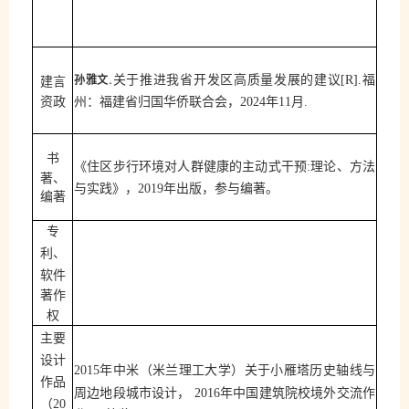
.关于推进我省开发区高质量发展的建议
建言
孙雅文
[R].
福
资政
，
年
州：福建省归国华侨联合会
202
4
11
月
.
书
《住区步行环境对人群健康的主动式干预
:
理论、方法
著、
年出版
，参与编著
。
与实践》，
2019
编著
专
、
利
软件
著作
权
主要
设计
年中米（米兰理工大学）关于小雁塔历史轴线与
2015
作品
周边地段城市设计，
年中国建筑院校境外交流作
2016
（
20