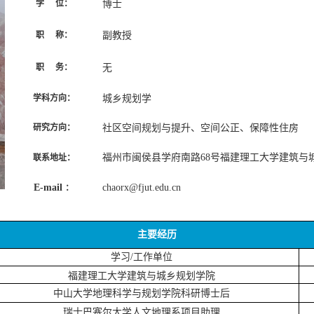
博士
学
位：
副教授
职
称：
无
职
务：
城乡规划学
学科方向：
社区空间规划与提升、空间公正、保障性住房
研究方向：
福州市闽侯县学府南路
号福建理工大学建筑与
联系地址
：
68
：
E-mail
chaorx
@
fjut
.edu.cn
主要经历
学习
/
工作单位
福建理工大学建筑与城乡规划学院
中山大学地理科学与规划学院
科研博士后
瑞士巴塞尔大学人文地理系
项目助理