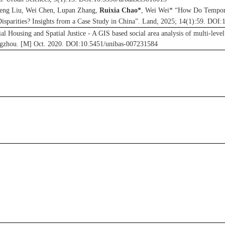
feng L
iu
, Wei Chen, Lupan Zhang,
Ruixia Chao*
, Wei Wei*
“
How Do Temporal
isparities? Insights from a Case Study in China
”
. Land, 2025; 14(1):59. DOI
ial Housing and Spatial Justice - A GIS based social area analysis of multi-leve
gzhou. [M] Oct. 2020. DOI:10.5451/unibas-007231584