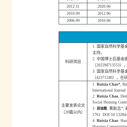
2
012.11
2
020.06
2
010.09
2
012.06
2
006.09
2
010.06
1
.
国家自然科学基
主持。
2
.
中国博士后基金
科研项目
（
2022M713553
）
3
.
国家自然科学基
（
42371240
），在
1
.
Ruixia Chao*
, Ri
International Journa
2.
Ruixia Chao
, Des
Social Housing Comm
主要发表论文
晁瑞霞
3.
,
黄耿志
*,
（
20
篇以内）
1761.
DOI:10.13284/
4.
Ruixia Chao
. Ha
Housing Communities