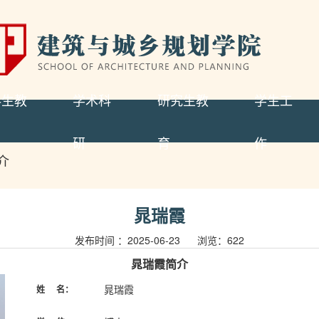
科生教
学术科
研究生教
学生工
研
育
作
介
晁瑞霞
发布时间 ：2025-06-23 浏览：
622
晁瑞霞
简介
晁瑞霞
姓
名：