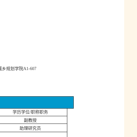
城乡规划学院
A
1-607
学历学位
/
职称职务
副教授
助理研究员