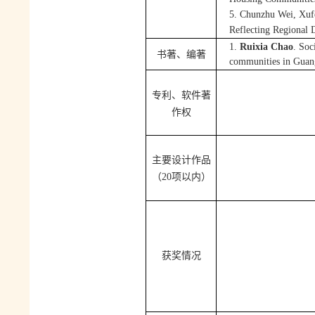
5.
Chunzhu W
ei
, Xu
Reflecting Regional D
1
.
Ruixia Chao
. Soc
书著、
编著
communities in Guan
、软件著
专利
作权
主要设计作品
（
20
项以内）
获奖情况