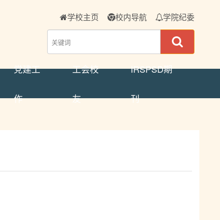
学校主页
校内导航
学院纪委
党建工
工会校
IRSPSD期
作
友
刊