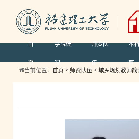
首
学院概
师资队
本
页
况
伍
育
当前位置：
首页
师资队伍
城乡规划教师简