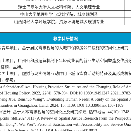
瑞士巴塞尔大学人文社科学院，人文地理专业
中山大学
地理科学与规划学院，城乡规划系
山西财经大学环境学院，资源环境与城乡规划专业
教学科研情况
金青年项目，基于居民需求视角的大城市保障房公共设施的空间公正研究
面上项目，广州公租房运营机制下年轻就业者的就业生活空间塑造及住房
，结题，主持。
金面上项目，虚拟与现实情境互动作用下城市饮食活动的特征及其形成机
研，参与。
ta Schneider-Sliwa. Housing Provision Structures and the Changing Role of Ac
l of Housing Policy, 2022, 22(4), 578-594. DOI:10.1080/19491247.2021.19782
heng Xue, Benshuo Wang*. Evaluating Human Needs: A Study on the Spatial Jus
unities in Guangzhou. Land, 2024, 13, 1109. DOI:10.3390/land13071109
薛德升
.
基于人本需求视角的空间公正及研究综述
.
热带地理
. 44(10): 1748-
j.cnki.rddl.20240111
(
A Review of Spatial Justice Research from the Perspec
olin Hong*, Wei Wei*.
Personal Satisfaction with Accessibility and Service Qua
. Urban Sciences, 9(1):13. DOI:10.3390/urbansci9010013