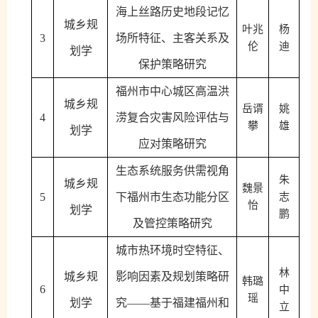
海上丝路历史地段记忆
城乡规
叶兆
杨
3
场所特征、主客关系及
伦
迪
划学
保护策略研究
福州市中心城区高温洪
城乡规
岳谞
姚
4
涝复合灾害风险评估与
攀
雄
划学
应对策略研究
生态系统服务供需视角
朱
城乡规
魏景
5
下福州市生态功能分区
志
怡
划学
鹏
及管控策略研究
城市热环境时空特征、
林
城乡规
影响因素及规划策略研
韩璐
6
中
瑶
划学
究
——基于福建福州和
立