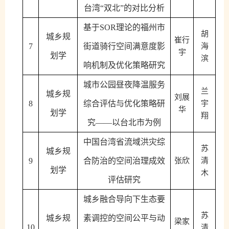
台湾“双北”的对比分析
基于
SOR理论的福州市
胡
城乡规
崔行
7
街道骑行空间满意度影
海
宇
划学
滨
响机制及优化策略研究
城市公园昼夜降温服务
兰
城乡规
刘展
8
综合评估与优化策略研
宇
华
划学
翔
究
——以台北市为例
中国台湾省流域洪灾综
苏
城乡规
9
合防治的空间治理成效
张欣
清
划学
木
评估研究
城乡融合导向下生态要
苏
城乡规
素调控的空间公平与动
梁家
10
清