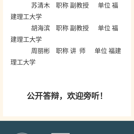
苏清木
职称
副教授
单位
福
建理工大学
胡海滨
职称
副教授
单位
福
建理工大学
周丽彬
职称
讲
师
单位
福建
理工大学
公开
答辩
，欢迎旁听！