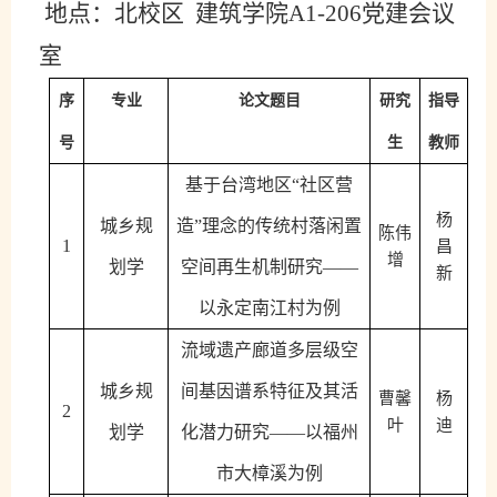
地点：北校区
建筑学院
A1-206党建会议
室
序
专业
论文题目
研究
指导
号
生
教师
基于台湾地区
“社区营
杨
城乡规
造”理念的传统村落闲置
陈伟
1
昌
增
划学
空间再生机制研究——
新
以永定南江村为例
流域遗产廊道多层级空
城乡规
间基因谱系特征及其活
曹馨
杨
2
叶
迪
划学
化潜力研究
——以福州
市大樟溪为例