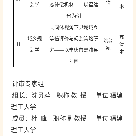
钧
划学
态补偿机制
——以福建
木
省为例
共同体视角下县域城乡
苏
城乡规
等值评价与规划策略研
姚慕
11
清
颖
划学
究
——以宁德市霞浦县
木
为例
评审专家组
组长：
沈员萍
职称
教
授
单位
福建
理工大学
成员：
杜
峰
职称
副教授
单位
福建
理工大学