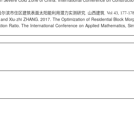
 in Severe Cold Zone of China. International Conference on Construc
 哈尔滨市住区建筑表面太阳能利用潜力实测研究. 山西建筑. Vol 43, 177-17
and Xiu-zhi ZHANG. 2017. The Optimization of Residential Block Mor
zation Ratio. The International Conference on Applied Mathematics, 