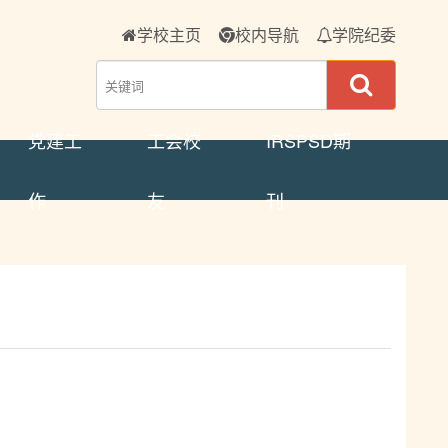
学校主页
校内导航
学院纪委
党建工
工会校
IRSPSD期
作
友
刊