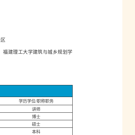
社区
号，福建理工大学建筑与城乡规划学
学历学位
/职称职务
讲师
博士
硕士
本科