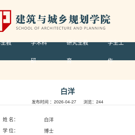
科生教
学术科
研究生教
学生工
研
育
作
白洋
发布时间 ：2026-04-27 浏览：
244
白洋
姓
名：
博士
学
位：