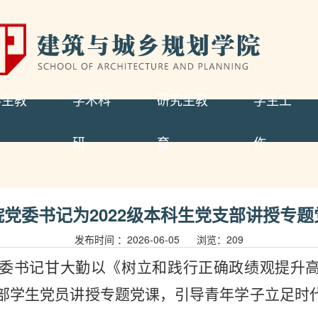
科生教
学术科
研究生教
学生工
研
育
作
院党委书记为2022级本科生党支部讲授专题
发布时间 ：2026-06-05 浏览：
209
委书记
甘大勤
以《树立和
践行
正确政绩观
提升
部
学生党员讲授专题党课，引导青年学子立足时