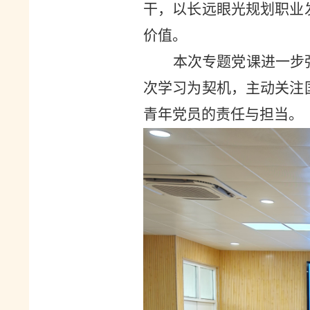
干，以长远眼光规划职业
价值。
本次
专题党课进一步
次学习为契机，主动关注
青年党员的责任与担当。