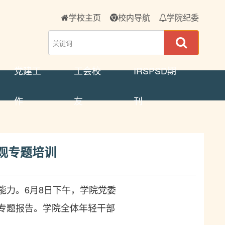
学校主页
校内导航
学院纪委
党建工
工会校
IRSPSD期
作
友
刊
观专题培训
能力。6月8日下午，学院党委
专题报告。学院全体年轻干部