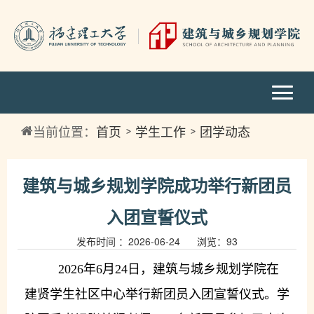
当前位置：
首页
学生工作
团学动态
建筑与城乡规划学院成功举行新团员
入团宣誓仪式
发布时间 ：2026-06-24 浏览：
93
2026年6月24日，建筑与城乡规划学院在
建贤学生社区中心举行新团员入团宣誓仪式。学