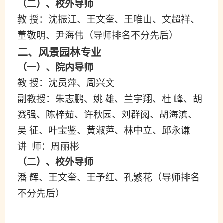
（二）、校外导师
教
授：沈振江、
王文奎
、王唯山、文超祥、
董敬明
、
尹海伟
（导师排名不分先后）
二、
风景园林专业
（一）
、院内导师
教
授：
沈员萍
、
周兴文
副教授：
朱志鹏
、
姚
雄
、
兰宇翔
、
杜
峰
、
胡
赛强
、
陈梓茹
、
许秋园
、
刘群阅
、
胡海滨
、
吴
征
、
叶宝鉴
、
黄淑萍
、
林中立
、
邱永谦
讲
师：周丽彬
（二）、校外导师
潘
辉
、
王文奎
、
王予红
、
孔繁花
（导师排名
不分先后）