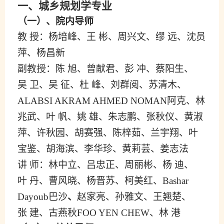
一、城乡规划学专业
（一）、院内导师
教
授：
杨培峰
、
王
彬
、
周兴文
、
缪
远
、
沈员
萍
、
杨昌新
副教授：
陈
旭
、
曾献君
、
彭
冲
、
蔡阳生
、
吴
卫
、
吴
征
、
杜
峰
、
刘群阅
、
苏清木
、
ALABSI AKRAM AHMED NOMAN阿克
、
林
兆武
、
叶 帆
、
姚 雄
、
朱志鹏
、
张秋仪
、
黄淑
萍
、
许秋园
、
胡赛强
、
陈梓茹
、
兰宇翔
、
叶
宝鉴
、
胡海滨
、
李华珍
、
黄莉芸
、
姜志法
讲
师：
林中立
、
吕忠正
、
周丽彬
、
杨
迪
、
叶
丹
、
曹风晓
、
杨晋苏
、
柯美红
、
Bashar
、
Dayoub巴沙
赵家亮
、
孙雅文
、
王翘楚
、
张
建
、
古燕秋
FOO YEN CHEW
、
林 港